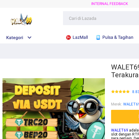
INTERNAL FEEDBACK
LazMall
Pulsa & Tagihan
Kategori
WALET69 
Terakura
8.8
Merek
:
WALET6
WALET69
adala
slot dengan RTP 
para pemain. De