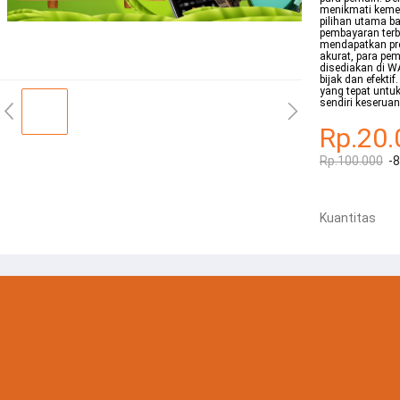
menikmati kemen
pilihan utama b
pembayaran terba
mendapatkan pre
akurat, para pe
disediakan di 
bijak dan efekt
yang tepat untu
sendiri keseruan
Rp.20.
Rp.100.000
-
Kuantitas